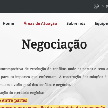
+55 (
Home
Áreas de Atuação
Sobre nós
Equipe
Negociação
ocompositiva de resolução de conflitos onde as partes e seus
es para os impasses que enfrentam. A construção das soluções 
mitem a visão geral dos conflitos e negócios.
ação do escritório engloba:
 entre partes
c
oncreto para sugestão de estratégia de negociação